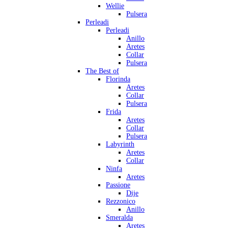
Wellie
Pulsera
Perleadi
Perleadi
Anillo
Aretes
Collar
Pulsera
The Best of
Florinda
Aretes
Collar
Pulsera
Frida
Aretes
Collar
Pulsera
Labyrinth
Aretes
Collar
Ninfa
Aretes
Passione
Dije
Rezzonico
Anillo
Smeralda
Aretes