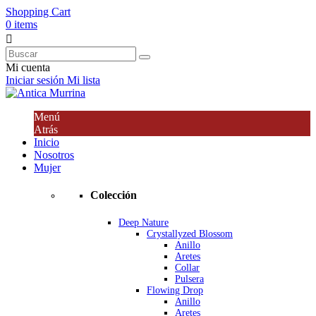
Shopping Cart
0 items

Mi cuenta
Iniciar sesión
Mi lista
Menú
Atrás
Inicio
Nosotros
Mujer
Colección
Deep Nature
Crystallyzed Blossom
Anillo
Aretes
Collar
Pulsera
Flowing Drop
Anillo
Aretes