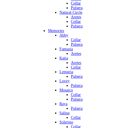
Collar
Pulsera
Natural Circle
Aretes
Collar
Pulsera
Memories
Abby
Collar
Pulsera
Fantazia
Aretes
Katia
Aretes
Collar
Lemuria
Pulsera
Lovey
Pulsera
Mosaico
Collar
Pulsera
Raya
Pulsera
Salina
Collar
Solerino
Collar