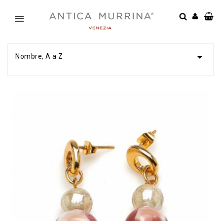

Nombre, A a Z