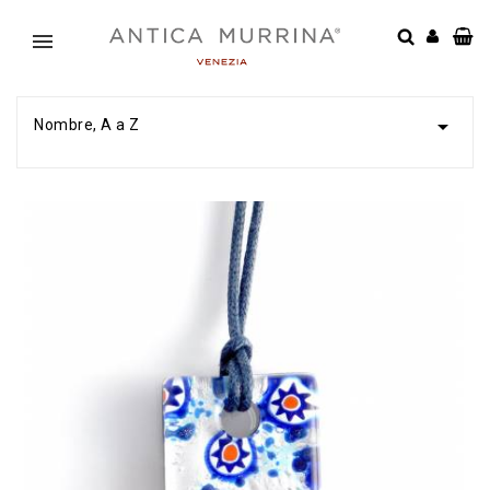

Nombre, A a Z