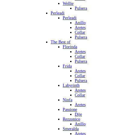
Wellie
Pulsera
Perleadi
Perleadi
Anillo
Aretes
Collar
Pulsera
The Best of
Florinda
Aretes
Collar
Pulsera
Frida
Aretes
Collar
Pulsera
Labyrinth
Aretes
Collar
Ninfa
Aretes
Passione
Dije
Rezzonico
Anillo
Smeralda
Aretes