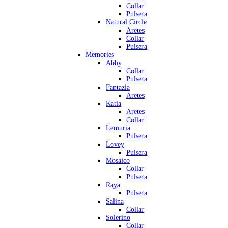
Collar
Pulsera
Natural Circle
Aretes
Collar
Pulsera
Memories
Abby
Collar
Pulsera
Fantazia
Aretes
Katia
Aretes
Collar
Lemuria
Pulsera
Lovey
Pulsera
Mosaico
Collar
Pulsera
Raya
Pulsera
Salina
Collar
Solerino
Collar