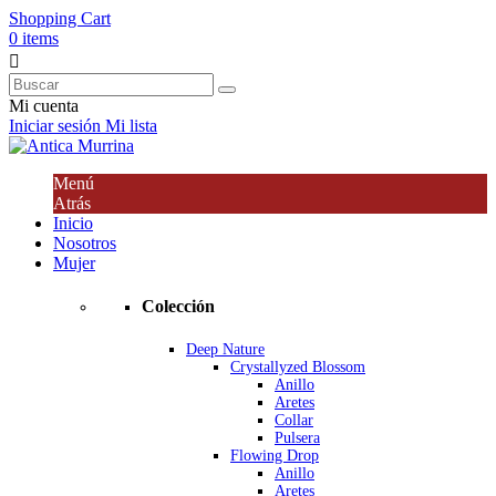
Shopping Cart
0 items

Mi cuenta
Iniciar sesión
Mi lista
Menú
Atrás
Inicio
Nosotros
Mujer
Colección
Deep Nature
Crystallyzed Blossom
Anillo
Aretes
Collar
Pulsera
Flowing Drop
Anillo
Aretes