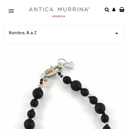

Nombre, A a Z